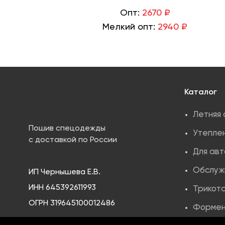
Опт:
2670 ₽
Мелкий опт:
2940 ₽
Каталог
Летняя
Пошив спецодежды
Утепле
с доставкой по России
Для ав
Обслуж
ИП Чернышева Е.В.
ИНН 645392611993
Трикота
ОГРН 319645100012486
Формен