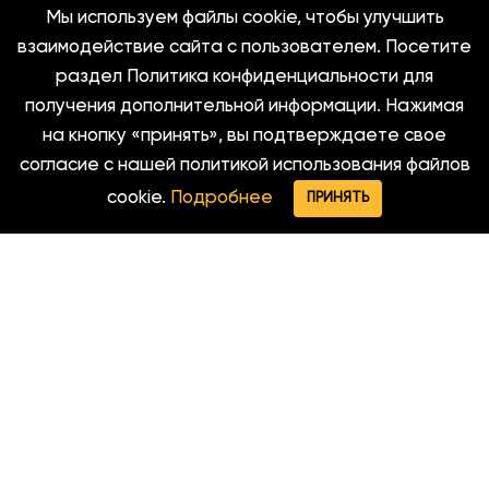
Мы используем файлы cookie, чтобы улучшить
Спецодежда для автосервиса
взаимодействие сайта с пользователем. Посетите
раздел Политика конфиденциальности для
получения дополнительной информации. Нажимая
Клиентам
на кнопку «принять», вы подтверждаете свое
О компании
согласие с нашей политикой использования файлов
Как заказать
cookie.
Подробнее
ПРИНЯТЬ
Меню
Max
Telegram
Оплата и доставка
Полезная информация
Контакты
Контакты
+7 (937) 818-20-73