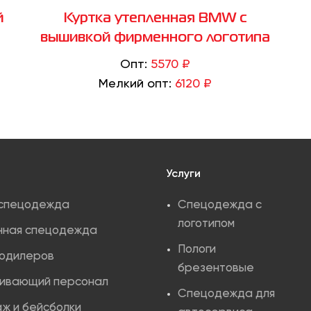
й
Куртка утепленная BMW с
вышивкой фирменного логотипа
Опт:
5570 ₽
Мелкий опт:
6120 ₽
Услуги
 спецодежда
Спецодежда с
логотипом
нная спецодежда
Пологи
тодилеров
брезентовые
ивающий персонал
Спецодежда для
ж и бейсболки