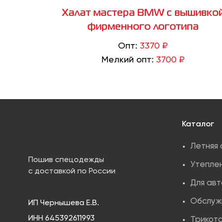
Халат мастера BMW с вышивко
фирменного логотипа
Опт:
3370 ₽
Мелкий опт:
3700 ₽
Каталог
Летняя
Пошив спецодежды
Утепле
с доставкой по России
Для ав
Обслуж
ИП Чернышева Е.В.
ИНН 645392611993
Трикота